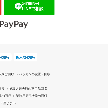
24時間受付
LINEで相談
人向け回収
バッカンの設置・回収
取り
施設入退去時の
不用品回収
具の回収
業務用厨房機器の
回収
・墓じまい