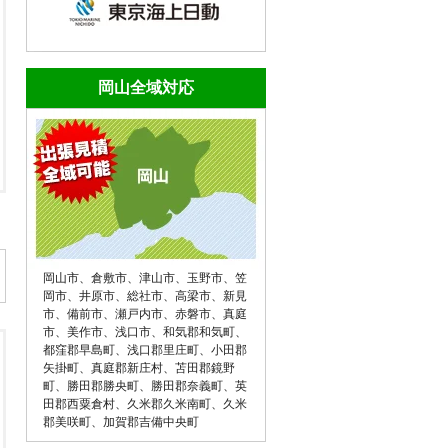
岡山全域対応
岡山市
、
倉敷市
、
津山市
、
玉野市
、
笠
岡市
、
井原市
、
総社市
、
高梁市
、
新見
市
、
備前市
、
瀬戸内市
、
赤磐市
、
真庭
市
、
美作市
、
浅口市
、
和気郡和気町
、
都窪郡早島町
、
浅口郡里庄町
、
小田郡
矢掛町
、
真庭郡新庄村
、
苫田郡鏡野
町
、
勝田郡勝央町
、
勝田郡奈義町
、
英
田郡西粟倉村
、
久米郡久米南町
、
久米
郡美咲町
、
加賀郡吉備中央町