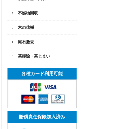
不燃物回収
木の伐採
庭石撤去
墓掃除・墓じまい
各種カード利用可能
賠償責任保険加入済み