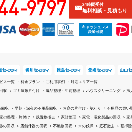
24時間受付
無料相談・見積もり
キャッシュレス
決済可能
ビス一覧
料金プラン
ご利用事例
対応エリア一覧
回収
ゴミ屋敷片付け
遺品整理・生前整理
ハウスクリーニング
法
品回収
早朝・深夜の
不用品回収
お庭の片付け・
草刈り
不用品の
買い
家の整理・片付け
残置物撤去
家財整理
家電・電化製品の回収
家
機器の回収
店舗什器の回収
不燃物回収
木の伐採
庭石撤去
墓掃除