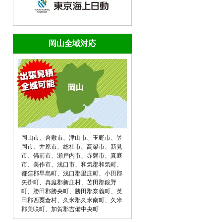
岡山全域対応
岡山市
、
倉敷市
、
津山市
、
玉野市
、
笠
岡市
、
井原市
、
総社市
、
高梁市
、
新見
市
、
備前市
、
瀬戸内市
、
赤磐市
、
真庭
市
、
美作市
、
浅口市
、
和気郡和気町
、
都窪郡早島町
、
浅口郡里庄町
、
小田郡
矢掛町
、
真庭郡新庄村
、
苫田郡鏡野
町
、
勝田郡勝央町
、
勝田郡奈義町
、
英
田郡西粟倉村
、
久米郡久米南町
、
久米
郡美咲町
、
加賀郡吉備中央町