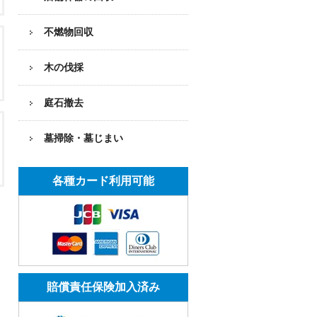
不燃物回収
木の伐採
庭石撤去
墓掃除・墓じまい
各種カード利用可能
賠償責任保険加入済み