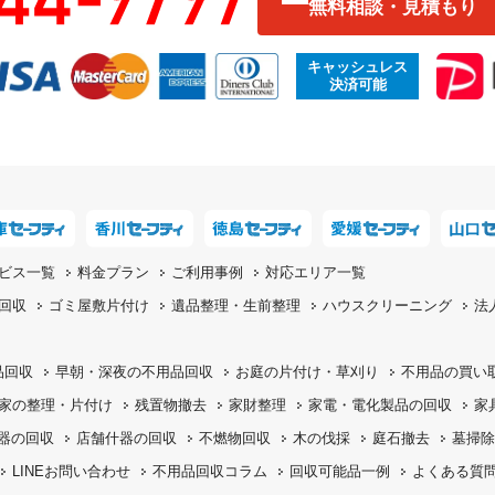
無料相談・見積もり
キャッシュレス
決済可能
ビス一覧
料金プラン
ご利用事例
対応エリア一覧
回収
ゴミ屋敷片付け
遺品整理・生前整理
ハウスクリーニング
法
品回収
早朝・深夜の
不用品回収
お庭の片付け・
草刈り
不用品の
買い
家の整理・片付け
残置物撤去
家財整理
家電・電化製品の回収
家
機器の回収
店舗什器の回収
不燃物回収
木の伐採
庭石撤去
墓掃除
LINEお問い合わせ
不用品回収コラム
回収可能品一例
よくある質