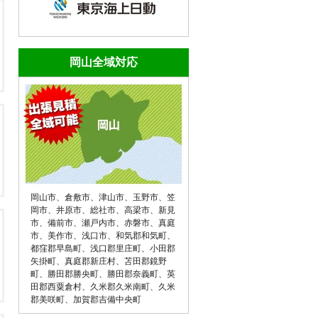
岡山全域対応
岡山市
、
倉敷市
、
津山市
、
玉野市
、
笠
岡市
、
井原市
、
総社市
、
高梁市
、
新見
市
、
備前市
、
瀬戸内市
、
赤磐市
、
真庭
市
、
美作市
、
浅口市
、
和気郡和気町
、
都窪郡早島町
、
浅口郡里庄町
、
小田郡
矢掛町
、
真庭郡新庄村
、
苫田郡鏡野
町
、
勝田郡勝央町
、
勝田郡奈義町
、
英
田郡西粟倉村
、
久米郡久米南町
、
久米
郡美咲町
、
加賀郡吉備中央町