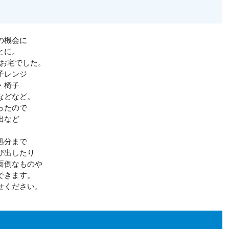
の機会に
とに。
のお宅でした。
子レンジ
・椅子
などなど。
ったので
出など
。
処分まで
び出したり
面倒なものや
できます。
せください。