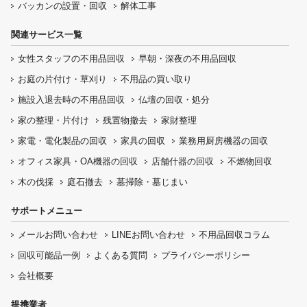
バッカンの設置・回収
解体工事
関連サービス一覧
女性スタッフの
不用品回収
早朝・深夜の
不用品回収
お庭の片付け・
草刈り
不用品の
買い取り
施設入退去時の
不用品回収
仏壇の
回収・処分
家の整理・片付け
残置物撤去
家財整理
家電・電化製品の回収
家具の回収
業務用厨房機器の
回収
オフィス家具
・OA機器の回収
店舗什器の回収
不燃物回収
木の伐採
庭石撤去
墓掃除・墓じまい
サポートメニュー
メールお問い合わせ
LINEお問い合わせ
不用品回収コラム
回収可能品一例
よくある質問
プライバシーポリシー
会社概要
提携業者