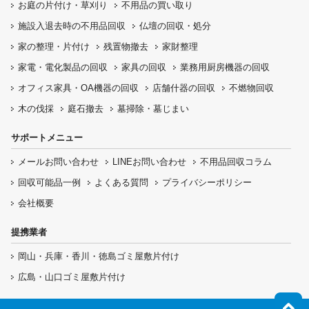
お庭の片付け・
草刈り
不用品の
買い取り
施設入退去時の
不用品回収
仏壇の
回収・処分
家の整理・片付け
残置物撤去
家財整理
家電・電化製品の回収
家具の回収
業務用厨房機器の
回収
オフィス家具
・OA機器の回収
店舗什器の回収
不燃物回収
木の伐採
庭石撤去
墓掃除・墓じまい
サポートメニュー
メールお問い合わせ
LINEお問い合わせ
不用品回収コラム
回収可能品一例
よくある質問
プライバシーポリシー
会社概要
提携業者
岡山・兵庫・香川・徳島ゴミ屋敷片付け
広島・山口ゴミ屋敷片付け