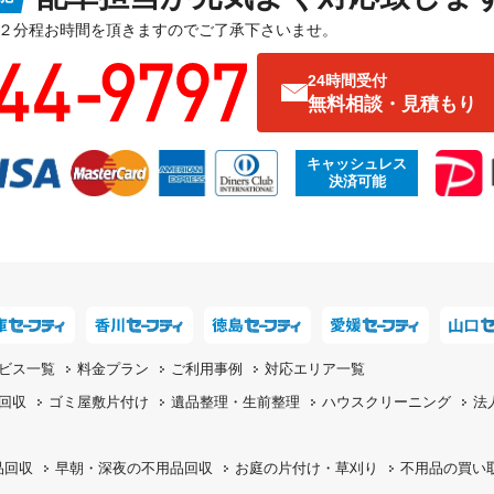
２分程お時間を頂きますのでご了承下さいませ。
24時間受付
無料相談・見積もり
キャッシュレス
決済可能
ビス一覧
料金プラン
ご利用事例
対応エリア一覧
回収
ゴミ屋敷片付け
遺品整理・生前整理
ハウスクリーニング
法
品回収
早朝・深夜の
不用品回収
お庭の片付け・
草刈り
不用品の
買い