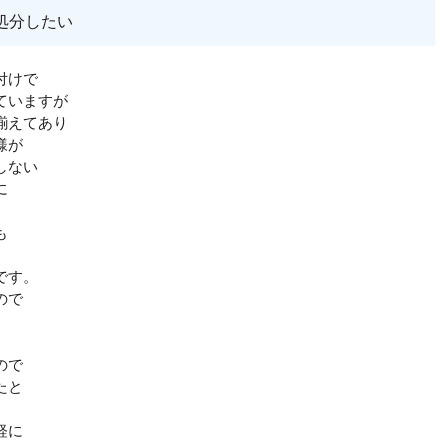
処分したい
付けで
ていますが
揃えてあり
様が
しない
に
も
です。
ので
。
ので
たと
軽に