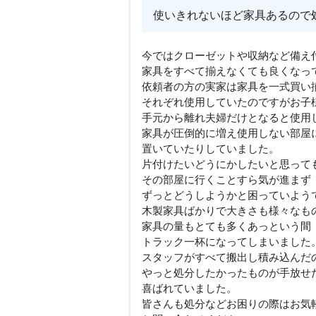
使いきれないほど家具あるので
今ではクローゼットや収納など備え
家具をすべて揃えなくても良くなっ
依頼者の方の実家は家具を一式買い
それぞれ使用していたのですがお子
手元から離れ夫婦だけとなると使用
家具が圧倒的に増え使用しない部屋
置いていたりしていました。
片付けたいどうにかしたいと思って
その部屋に行くことすら気が進まず
ずっとどうしようかと困っていよう
木製家具ばかりで大きさも様々なも
家具の量もとても多くあっという間
トラック一杯になってしまいました
スタッフがすべて搬出し積み込んだ
やっと処分したかったものが手放せ
喜ばれていました。
皆さんも処分などお困りの際はお気