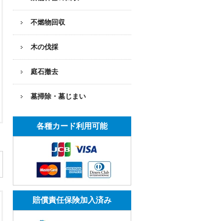
不燃物回収
木の伐採
庭石撤去
墓掃除・墓じまい
各種カード利用可能
賠償責任保険加入済み