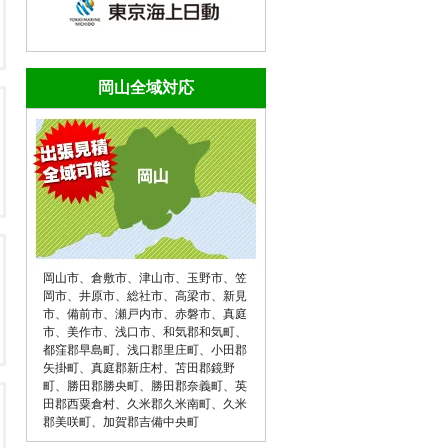
岡山全域対応
岡山市
、
倉敷市
、
津山市
、
玉野市
、
笠
岡市
、
井原市
、
総社市
、
高梁市
、
新見
市
、
備前市
、
瀬戸内市
、
赤磐市
、
真庭
市
、
美作市
、
浅口市
、
和気郡和気町
、
都窪郡早島町
、
浅口郡里庄町
、
小田郡
矢掛町
、
真庭郡新庄村
、
苫田郡鏡野
町
、
勝田郡勝央町
、
勝田郡奈義町
、
英
田郡西粟倉村
、
久米郡久米南町
、
久米
郡美咲町
、
加賀郡吉備中央町