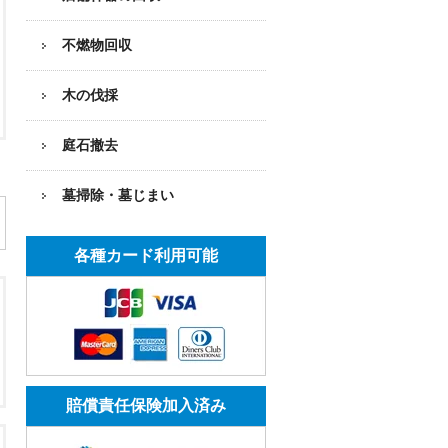
不燃物回収
木の伐採
庭石撤去
墓掃除・墓じまい
各種カード利用可能
賠償責任保険加入済み