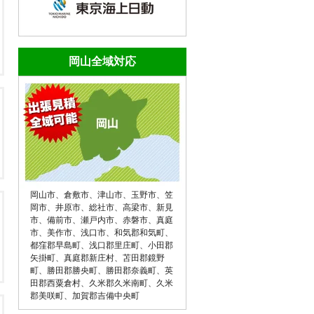
岡山全域対応
岡山市
、
倉敷市
、
津山市
、
玉野市
、
笠
岡市
、
井原市
、
総社市
、
高梁市
、
新見
市
、
備前市
、
瀬戸内市
、
赤磐市
、
真庭
市
、
美作市
、
浅口市
、
和気郡和気町
、
都窪郡早島町
、
浅口郡里庄町
、
小田郡
矢掛町
、
真庭郡新庄村
、
苫田郡鏡野
町
、
勝田郡勝央町
、
勝田郡奈義町
、
英
田郡西粟倉村
、
久米郡久米南町
、
久米
郡美咲町
、
加賀郡吉備中央町