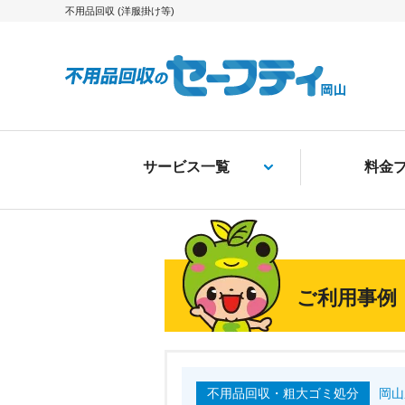
不用品回収 (洋服掛け等)
サービス一覧
料金
ご利用事例
不用品回収・粗大ゴミ処分
岡山