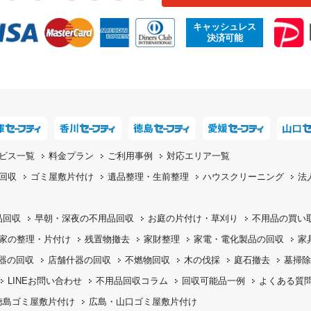
キャッシュレス
決済可能
ビス一覧
料金プラン
ご利用事例
対応エリア一覧
回収
ゴミ屋敷片付け
遺品整理・生前整理
ハウスクリーニング
法
品回収
早朝・深夜の
不用品回収
お庭の片付け・
草刈り
不用品の
買い
家の整理・片付け
残置物撤去
家財整理
家電・電化製品の回収
家
機器の回収
店舗什器の回収
不燃物回収
木の伐採
庭石撤去
墓掃除
LINEお問い合わせ
不用品回収コラム
回収可能品一例
よくある質
徳島ゴミ屋敷片付け
広島・山口ゴミ屋敷片付け