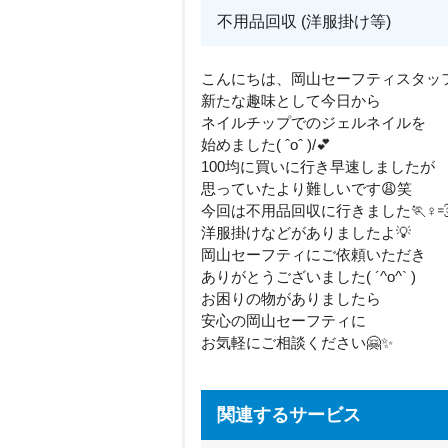
不用品回収 (洋服掛け等)
こんにちは、岡山セーフティスタッフ
新たな趣味として今日から
ネイルチップでのジェルネイルを
始めました( ˆoˆ )/💕
100均に買いに行き早速しましたが
思っていたより難しいです😩笑
今回は不用品回収に行きました🏃♀
洋服掛けなどがありましたよ💡
岡山セーフティにご依頼いただき
ありがとうございました( ´^o^` )
お困りの物がありましたら
安心の岡山セーフティに
お気軽にご相談ください🤗✨
関連するサービス