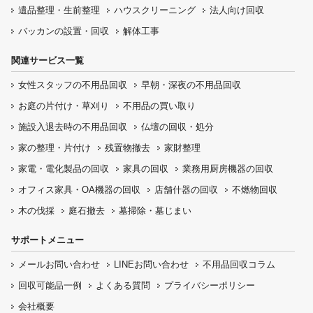
遺品整理・生前整理
ハウスクリーニング
法人向け回収
バッカンの設置・回収
解体工事
関連サービス一覧
女性スタッフの
不用品回収
早朝・深夜の
不用品回収
お庭の片付け・
草刈り
不用品の
買い取り
施設入退去時の
不用品回収
仏壇の
回収・処分
家の整理・片付け
残置物撤去
家財整理
家電・電化製品の回収
家具の回収
業務用厨房機器の
回収
オフィス家具
・OA機器の回収
店舗什器の回収
不燃物回収
木の伐採
庭石撤去
墓掃除・墓じまい
サポートメニュー
メールお問い合わせ
LINEお問い合わせ
不用品回収コラム
回収可能品一例
よくある質問
プライバシーポリシー
会社概要