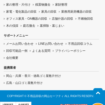
家の整理・片付け
残置物撤去
家財整理
家電・電化製品の回収
家具の回収
業務用厨房機器の
回収
オフィス家具
・OA機器の回収
店舗什器の回収
不燃物回収
木の伐採
庭石撤去
墓掃除・墓じまい
サポートメニュー
メールお問い合わせ
LINEお問い合わせ
不用品回収コラム
回収可能品一例
よくある質問
プライバシーポリシー
会社概要
提携業者
岡山・兵庫・香川・徳島ゴミ屋敷片付け
広島・山口ゴミ屋敷片付け
COPYRIGHT © 不用品回収の岡山セーフティ ALL RIGHTS RESERVED.